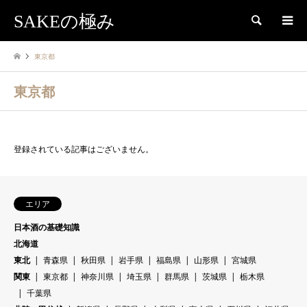
SAKEの極み
検索
東京都
東京都
登録されている記事はございません。
エリア
日本酒の基礎知識
北海道
東北
青森県
秋田県
岩手県
福島県
山形県
宮城県
関東
東京都
神奈川県
埼玉県
群馬県
茨城県
栃木県
千葉県