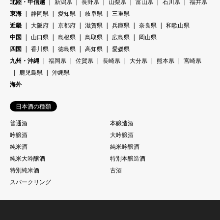
北陸・甲信越
新潟県
長野県
山梨県
富山県
石川県
福井県
東海
静岡県
愛知県
岐阜県
三重県
近畿
大阪府
京都府
滋賀県
兵庫県
奈良県
和歌山県
中国
山口県
島根県
鳥取県
広島県
岡山県
四国
香川県
徳島県
高知県
愛媛県
九州・沖縄
福岡県
佐賀県
長崎県
大分県
熊本県
宮崎県
鹿児島県
沖縄県
海外
日本酒の種類
普通酒
本醸造酒
吟醸酒
大吟醸酒
純米酒
純米吟醸酒
純米大吟醸酒
特別本醸造酒
特別純米酒
古酒
スパークリング