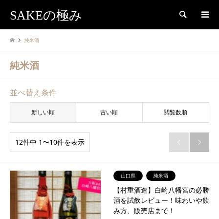
SAKEの極み
検索
純米酒
純米酒
並べ替え条件
新しい順
古い順
閲覧数順
12件中 1〜10件を表示


山口県
純米酒
【村重酒造】白崎八幡宮の必勝
酒を試飲レビュー！味わいや飲
み方、販売店まで！