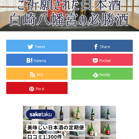
Tweet
Share
Hatena
Pocket
RSS
feedly
Pin it