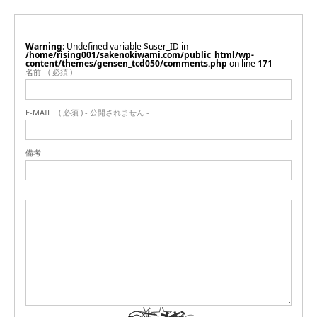
Warning
: Undefined variable $user_ID in
/home/rising001/sakenokiwami.com/public_html/wp-
content/themes/gensen_tcd050/comments.php
on line
171
名前
( 必須 )
E-MAIL
( 必須 ) - 公開されません -
備考