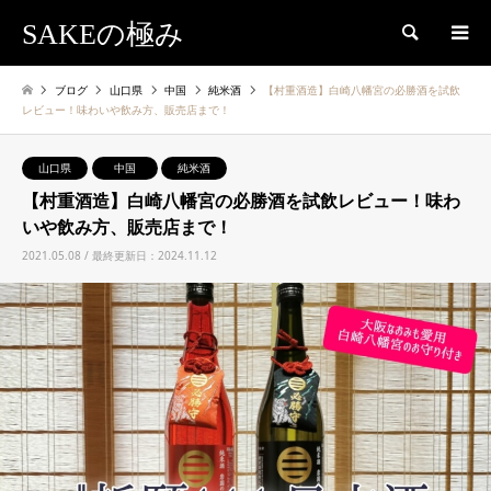
SAKEの極み
検索
ブログ
山口県
中国
純米酒
【村重酒造】白崎八幡宮の必勝酒を試飲
レビュー！味わいや飲み方、販売店まで！
山口県
中国
純米酒
【村重酒造】白崎八幡宮の必勝酒を試飲レビュー！味わ
いや飲み方、販売店まで！
2021.05.08 / 最終更新日：2024.11.12