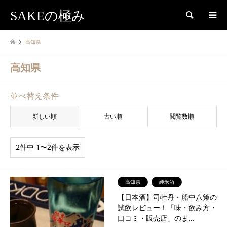
SAKEの極み
検索
高知県
高知県
並べ替え条件
新しい順
古い順
閲覧数順
2件中 1〜2件を表示
高知県
純米酒
【日本酒】司牡丹・船中八策の
試飲レビュー！「味・飲み方・
口コミ・販売店」のま…