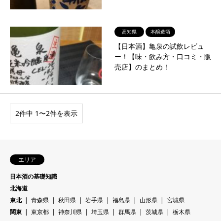
高知県
本醸造酒
【日本酒】亀泉の試飲レビュ
ー！【味・飲み方・口コミ・販
売店】のまとめ！
2件中 1〜2件を表示
エリア
日本酒の基礎知識
北海道
東北
青森県
秋田県
岩手県
福島県
山形県
宮城県
関東
東京都
神奈川県
埼玉県
群馬県
茨城県
栃木県