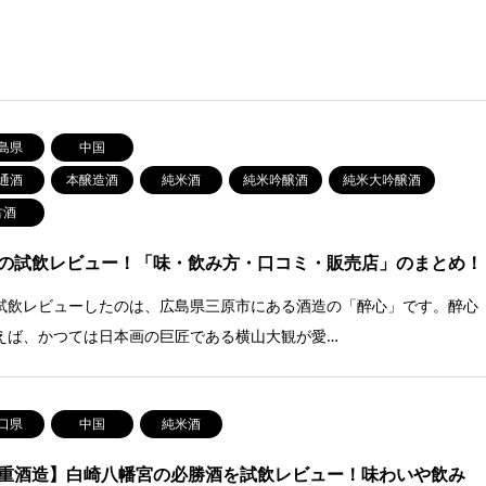
島県
中国
通酒
本醸造酒
純米酒
純米吟醸酒
純米大吟醸酒
古酒
の試飲レビュー！「味・飲み方・口コミ・販売店」のまとめ！
試飲レビューしたのは、広島県三原市にある酒造の「醉心」です。醉心
えば、かつては日本画の巨匠である横山大観が愛…
口県
中国
純米酒
重酒造】白崎八幡宮の必勝酒を試飲レビュー！味わいや飲み