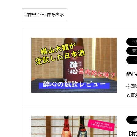
2件中 1〜2件を表示
広
普
醉心
今回
と言
山
【村