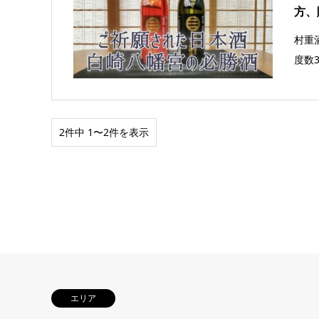
方、
村重
度数
2件中 1〜2件を表示
エリア