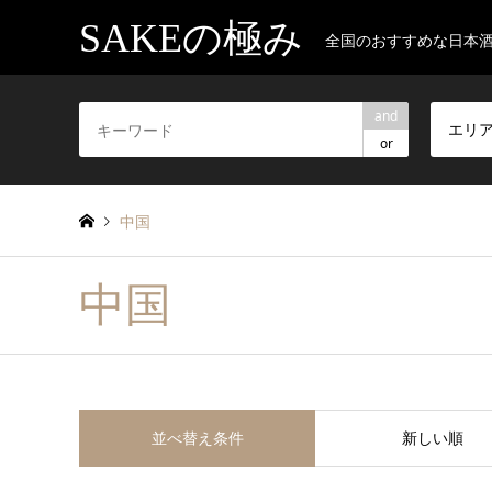
SAKEの極み
全国のおすすめな日本
and
エリ
or
中国
中国
並べ替え条件
新しい順