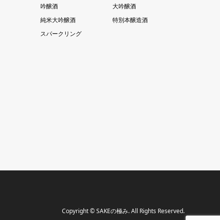
吟醸酒
大吟醸酒
純米大吟醸酒
特別本醸造酒
スパークリング
Copyright
©
SAKEの極み
. All Rights Reserved.